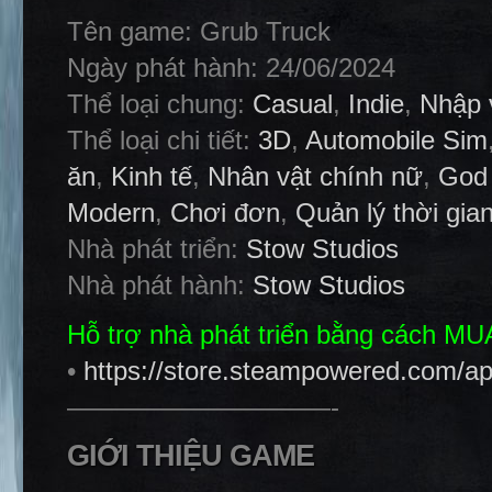
Tên game: Grub Truck
Ngày phát hành: 24/06/2024
Thể loại chung:
Casual
,
Indie
,
Nhập 
Thể loại chi tiết:
3D
,
Automobile Sim
ăn
,
Kinh tế
,
Nhân vật chính nữ
,
God
Modern
,
Chơi đơn
,
Quản lý thời gia
Nhà phát triển:
Stow Studios
Nhà phát hành:
Stow Studios
Hỗ trợ nhà phát triển bằng cách M
•
https://store.steampowered.com/a
——————————-
GIỚI THIỆU GAME