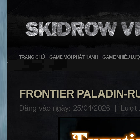
TRANG CHỦ
GAME MỚI PHÁT HÀNH
GAME NHIỀU LƯỢ
}
FRONTIER PALADIN-R
Đăng vào ngày: 25/04/2026 |
Lượt 