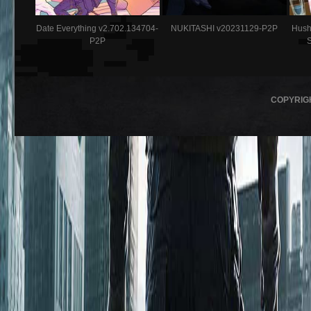
Date Everything v2.702.134704-
NUKITASHI v20231129-P2P
Hush
P2P
COPYRIG