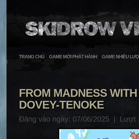
TRANG CHỦ
GAME MỚI PHÁT HÀNH
GAME NHIỀU LƯỢ
}
FROM MADNESS WITH
DOVEY-TENOKE
Đăng vào ngày: 07/06/2025 |
Lượt 