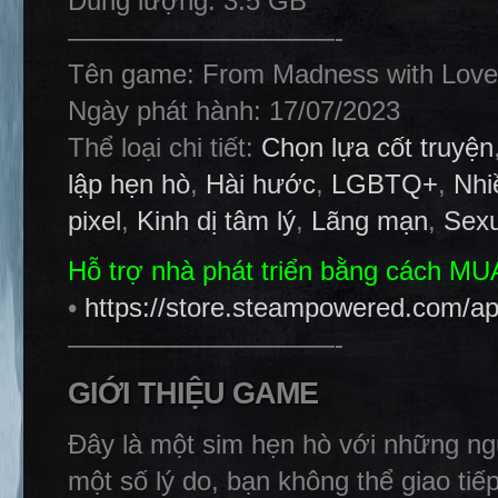
Dung lượng: 3.5 GB
——————————-
Tên game: From Madness with Love
Ngày phát hành: 17/07/2023
Thể loại chi tiết:
Chọn lựa cốt truyện
lập hẹn hò
,
Hài hước
,
LGBTQ+
,
Nhi
pixel
,
Kinh dị tâm lý
,
Lãng mạn
,
Sexu
Hỗ trợ nhà phát triển bằng cách M
•
https://store.steampowered.com
——————————-
GIỚI THIỆU GAME
Đây là một sim hẹn hò với những ng
một số lý do, bạn không thể giao tiế