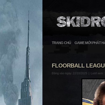
TRANG CHỦ
GAME MỚI PHÁT H
}
FLOORBALL LEAGUE
Đăng vào ngày: 22/10/2025 |
Lượt xem: 