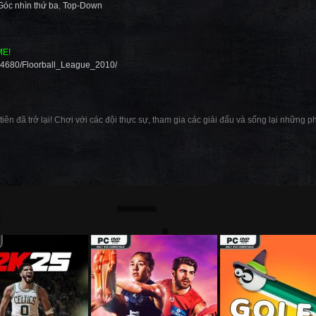
Góc nhìn thứ ba
,
Top-Down
ME!
54680/Floorball_League_2010/
tiên đã trở lại! Chơi với các đội thực sự, tham gia các giải đấu và sống lại nhữn
: