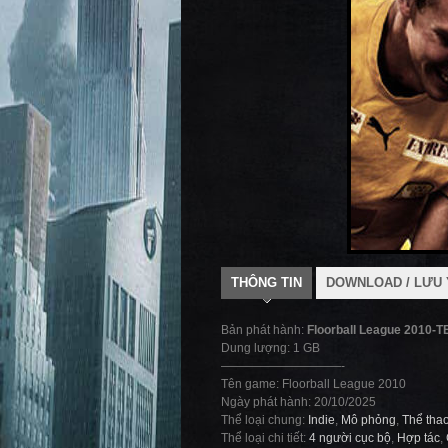
THÔNG TIN
DOWNLOAD / LƯU 
Bản phát hành:
Floorball League 2010-
Dung lượng: 1 GB
——————————-
Tên game: Floorball League 2010
Ngày phát hành: 20/10/2025
Thể loại chung:
Indie
,
Mô phỏng
,
Thể tha
Thể loại chi tiết:
4 người cục bộ
,
Hợp tác
,