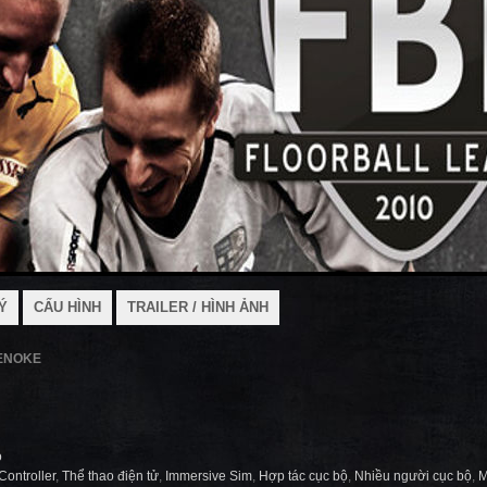
Ý
CẤU HÌNH
TRAILER / HÌNH ẢNH
TENOKE
o
Controller
,
Thể thao điện tử
,
Immersive Sim
,
Hợp tác cục bộ
,
Nhiều người cục bộ
,
M