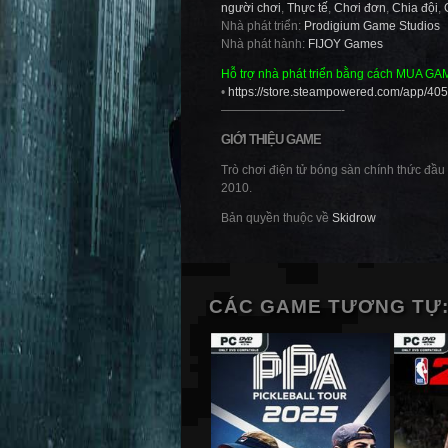
người chơi
,
Thực tế
,
Chơi đơn
,
Chia đội
,
Nhà phát triển:
Prodigium Game Studios
Nhà phát hành:
FIJOY Games
Hỗ trợ nhà phát triển bằng cách MUA GA
•
https://store.steampowered.com/app/40
——————————-
GIỚI THIỆU GAME
Trò chơi điện tử bóng sàn chính thức đầu 
2010.
Bản quyền thuộc về
Skidrow
CÁC GAME TƯƠNG TỰ