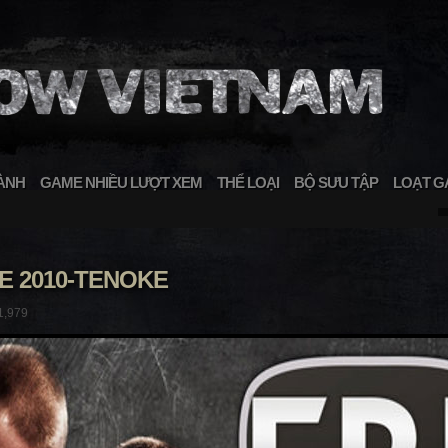
ÀNH
GAME NHIỀU LƯỢT XEM
THỂ LOẠI
BỘ SƯU TẬP
LOẠT G
 2010-TENOKE
1,979