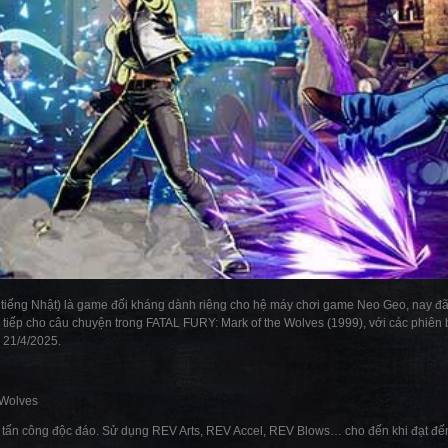
iếng Nhật) là game đối kháng dành riêng cho hệ máy chơi game Neo Geo, nay đã c
 tiếp cho câu chuyện trong FATAL FURY: Mark of the Wolves (1999), với các phiên b
 21/4/2025.
 Wolves
tấn công độc đáo. Sử dụng REV Arts, REV Accel, REV Blows… cho đến khi đạt đến