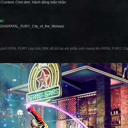
 Content
,
Chơi đơn
,
Hành động mãn nhãn
ME!
492040/FATAL_FURY_City_of_the_Wolves/
phố FATAL FURY của nhà SNK đã trở lại với phần mới mang tên FATAL FURY: City 