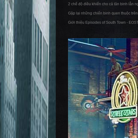
2 chế độ điều khiển cho cả tân binh lẫn n
Gặp lại những chiến binh quen thuộc trên
Giới thiệu Episodes of South Town - EOS