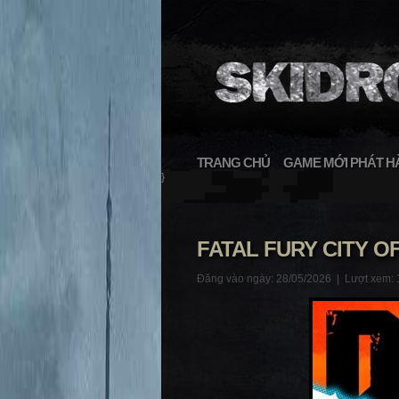
TRANG CHỦ
GAME MỚI PHÁT H
}
FATAL FURY CITY OF
Đăng vào ngày: 28/05/2026 |
Lượt xem: 