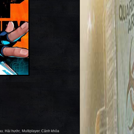
au
,
Hài hước
,
Multiplayer
,
Cảnh khỏa