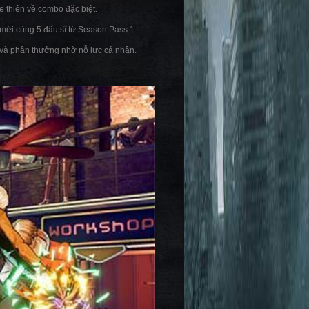
e thiên về combo đặc biệt.
 mới cùng 5 đấu sĩ từ Season Pass 1.
 và phần thưởng nhờ nỗ lực cá nhân.