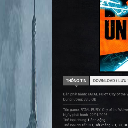
THÔNG TIN
DOWNLOAD / LƯU 
Bản phát hành:
FATAL FURY City of the 
Dung lượng: 33.5 GB
——————————-
Tên game: FATAL FURY: City of the Wolv
Ngày phát hành: 22/01/2026
Thể loại chung:
Hành động
Thể loại chi tiết:
2D
,
Đối kháng 2D
,
3D
,
3D