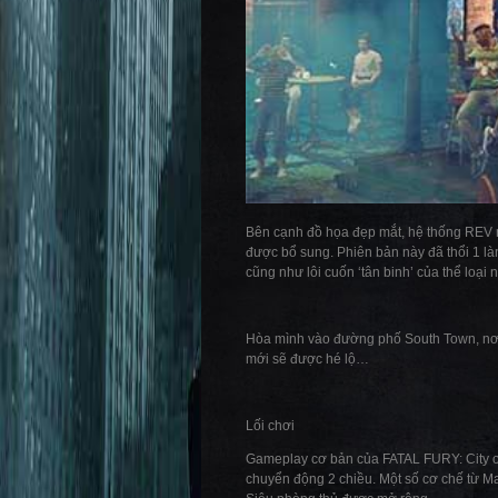
Bên cạnh đồ họa đẹp mắt, hệ thống REV n
được bổ sung. Phiên bản này đã thổi 1 là
cũng như lôi cuốn ‘tân binh’ của thể loại n
Hòa mình vào đường phố South Town, nơi 
mới sẽ được hé lộ…
Lối chơi
Gameplay cơ bản của FATAL FURY: City of 
chuyển động 2 chiều. Một số cơ chế từ Ma