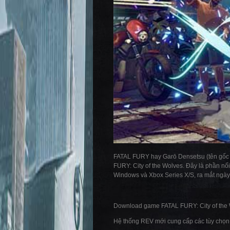
FATAL FURY hay Garō Densetsu (tên gốc t
FURY: City of the Wolves. Đây là phần nối
Windows và Xbox Series X/S, ra mắt ngày
Download game FATAL FURY: City of the
Hệ thống REV mới cung cấp các tùy chọn 