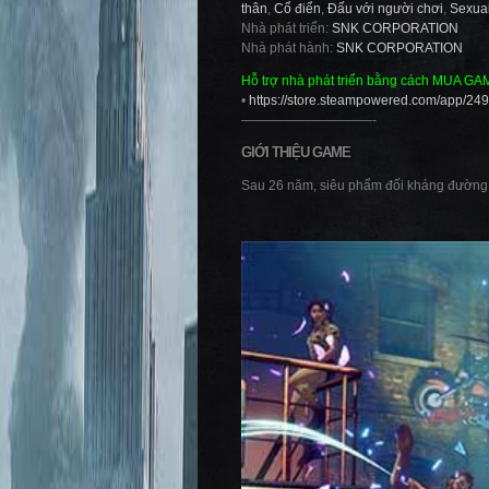
thân
,
Cổ điển
,
Đấu với người chơi
,
Sexual
Nhà phát triển:
SNK CORPORATION
Nhà phát hành:
SNK CORPORATION
Hỗ trợ nhà phát triển bằng cách MUA GA
•
https://store.steampowered.com/app/2
——————————-
GIỚI THIỆU GAME
Sau 26 năm, siêu phẩm đối kháng đường 