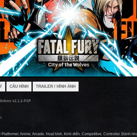
Ý
CẤU HÌNH
TRAILER / HÌNH ẢNH
Wolves v2.1.2-P2P
es
 Platformer
,
Anime
,
Arcade
,
Hoạt hình
,
Kinh điển
,
Competitive
,
Controller
,
Đánh nh