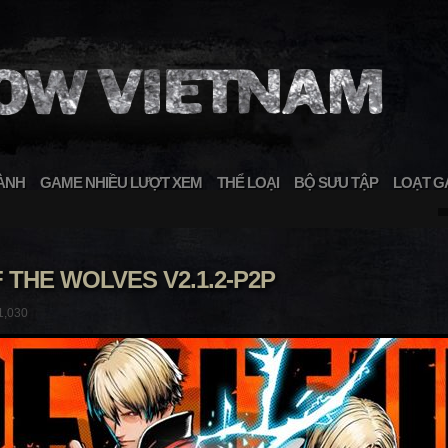
ÀNH
GAME NHIỀU LƯỢT XEM
THỂ LOẠI
BỘ SƯU TẬP
LOẠT G
 THE WOLVES V2.1.2-P2P
1,030