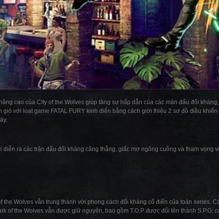
âng cao của City of the Wolves giúp tăng sự hấp dẫn của các màn đấu đối kháng,
n gió với loạt game FATAL FURY kinh điển bằng cách giới thiệu 2 sơ đồ điều khiển 
ày.
diễn ra các trận đấu đối kháng căng thẳng, giấc mơ ngông cuồng và tham vọng vư
the Wolves vẫn trung thành với phong cách đối kháng cổ điển của toàn series. Các
rk of the Wolves vẫn được giữ nguyên, bao gồm T.O.P được đổi tên thành S.P.G; c