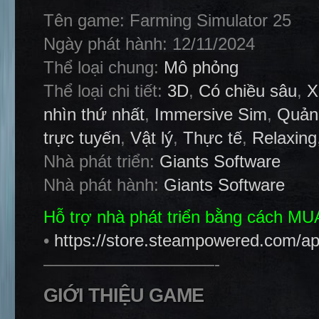
Tên game: Farming Simulator 25
Ngày phát hành: 12/11/2024
Thể loại chung:
Mô phỏng
Thể loại chi tiết:
3D
,
Có chiều sâu
,
X
nhìn thứ nhất
,
Immersive Sim
,
Quản 
trực tuyến
,
Vật lý
,
Thực tế
,
Relaxing
Nhà phát triển:
Giants Software
Nhà phát hành:
Giants Software
Hỗ trợ nhà phát triển bằng cách M
•
https://store.steampowered.com/a
——————————-
GIỚI THIỆU GAME