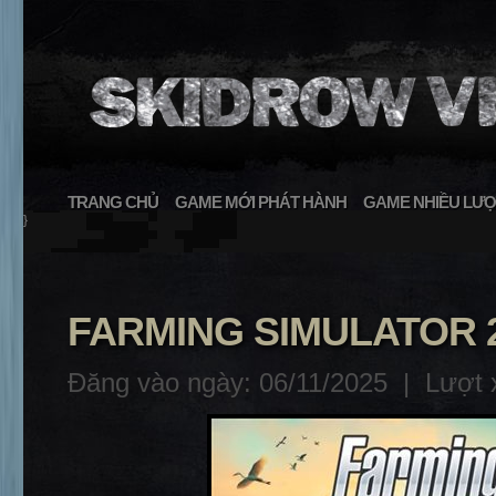
TRANG CHỦ
GAME MỚI PHÁT HÀNH
GAME NHIỀU LƯỢ
}
FARMING SIMULATOR 25
Đăng vào ngày: 06/11/2025 |
Lượt 