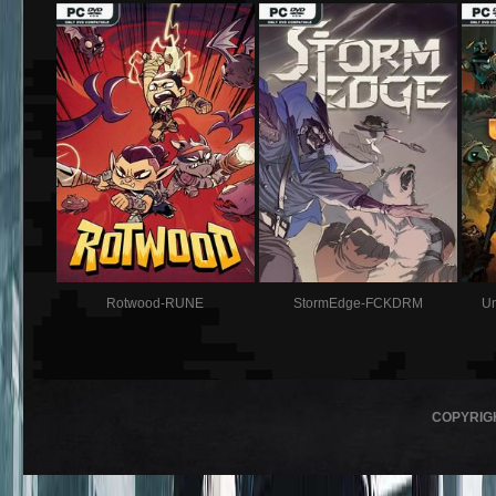
Rotwood-RUNE
StormEdge-FCKDRM
Un
COPYRIG