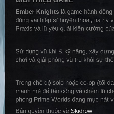
GIỚI THIỆU GAME
Ember Knights
là game hành động r
đóng vai hiệp sĩ huyền thoại, tia hy 
Praxis và lũ yêu quái kiên cường củ
Sử dụng vũ khí & kỹ năng, xây dựng 
chơi và giải phóng vũ trụ khỏi sự thố
Trong chế độ solo hoặc co-op (tối đ
mạnh mẽ để tấn công và chém lũ chết
phóng Prime Worlds đang mục nát v
Bản quyền thuộc về
Skidrow