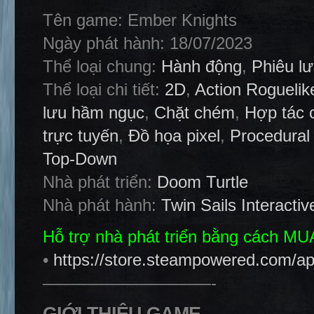
Tên game: Ember Knights
Ngày phát hành: 18/07/2023
Thể loại chung:
Hành động
,
Phiêu l
Thể loại chi tiết:
2D
,
Action Roguelik
lưu hầm ngục
,
Chặt chém
,
Hợp tác 
trực tuyến
,
Đồ họa pixel
,
Procedural
Top-Down
Nhà phát triển:
Doom Turtle
Nhà phát hành:
Twin Sails Interactiv
Hỗ trợ nhà phát triển bằng cách M
•
https://store.steampowered.com/a
——————————-