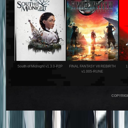
South of Midnight v1.3.0-P2P
FINAL FANTASY VII REBIRTH
1
v1.005-RUNE
COPYRIG