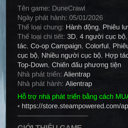
Tên game: DuneCrawl
Ngày phát hành: 05/01/2026
Thể loại chung:
Hành động
,
Phiêu l
Thể loại chi tiết:
3D
,
4 người cục bộ
tác
,
Co-op Campaign
,
Colorful
,
Phiê
cục bộ
,
Nhiều người cục bộ
,
Hợp tác
Top-Down
,
Chiến đấu phương tiện
Nhà phát triển:
Alientrap
Nhà phát hành:
Alientrap
Hỗ trợ nhà phát triển bằng cách M
•
https://store.steampowered.com/a
——————————-