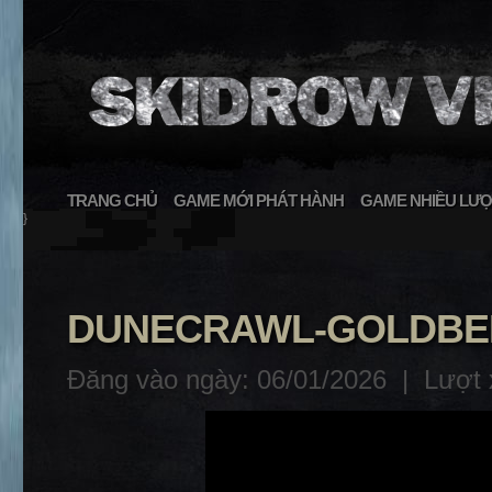
TRANG CHỦ
GAME MỚI PHÁT HÀNH
GAME NHIỀU LƯỢ
}
DUNECRAWL-GOLDB
Đăng vào ngày: 06/01/2026 |
Lượt 