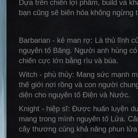
Dựa trên chiến lợi phẩm, build và 
bạn cũng sẽ biến hóa không ngừng t
Barbarian - kẻ man rợ: Là thủ lĩnh 
nguyên tố Băng. Người anh hùng có 
chiến cực lớn bằng rìu và búa.
Witch - phù thủy: Mang sức mạnh m
thế giới nơi rồng và con người chu
diện cho nguyên tố Điện và Nước.
Knight - hiệp sĩ: Được huấn luyện dư
mang trong mình nguyên tố Lửa. Cân
cây thương cùng khả năng phun lửa t