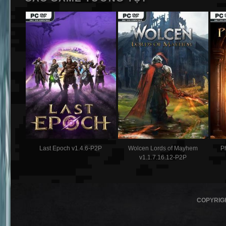
Last Epoch v1.4.6-P2P
Wolcen Lords of Mayhem
P
v1.1.7.16.12-P2P
COPYRIG