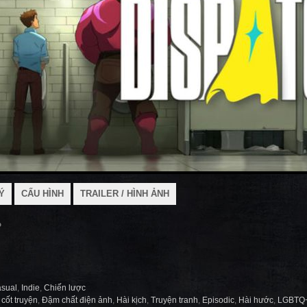
Ý
CẤU HÌNH
TRAILER / HÌNH ẢNH
P
sual
,
Indie
,
Chiến lược
cốt truyện
,
Đậm chất điện ảnh
,
Hài kịch
,
Truyện tranh
,
Episodic
,
Hài hước
,
LGBTQ