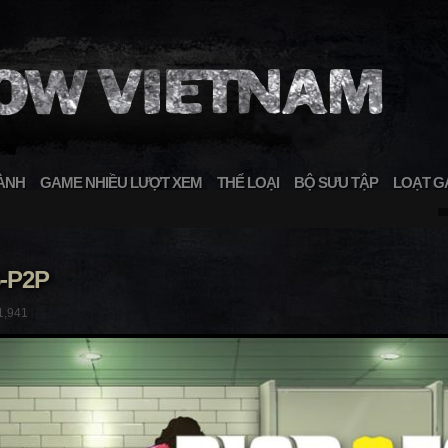
ÀNH
GAME NHIỀU LƯỢT XEM
THỂ LOẠI
BỘ SƯU TẬP
LOẠT G
5-P2P
1,941