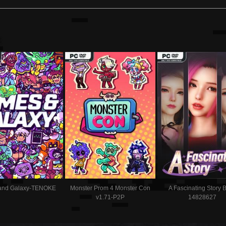
:
and Galaxy-TENOKE
Monster Prom 4 Monster Con
A Fascinating Story B
v1.71-P2P
14828627