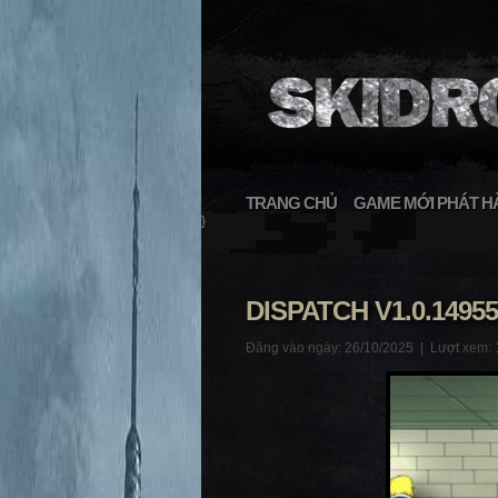
TRANG CHỦ
GAME MỚI PHÁT H
}
DISPATCH V1.0.1495
Đăng vào ngày: 26/10/2025 |
Lượt xem: 