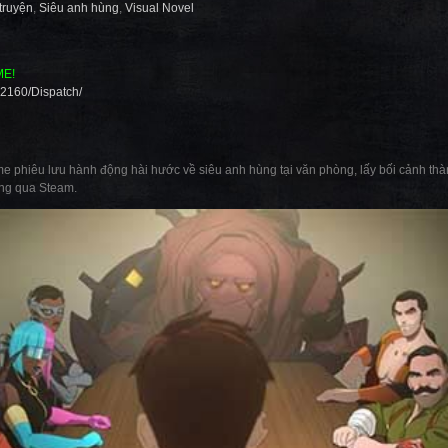
 truyện
,
Siêu anh hùng
,
Visual Novel
ME!
92160/Dispatch/
 phiêu lưu hành động hài hước về siêu anh hùng tại văn phòng, lấy bối cảnh thàn
ông qua Steam.