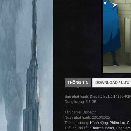
THÔNG TIN
DOWNLOAD / LƯU 
Bản phát hành:
Dispatch v1.0.14955-P2
Dung lượng: 3.1 GB
——————————-
Tên game: Dispatch
Ngày phát hành: 22/10/2025
Thể loại chung:
Hành động
,
Phiêu lưu
,
Ca
Thể loại chi tiết:
Choices Matter
,
Chọn lựa 