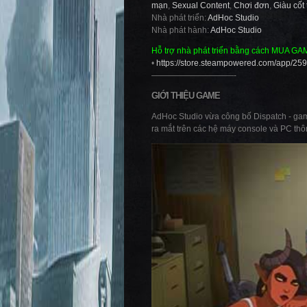
mạn
,
Sexual Content
,
Chơi đơn
,
Giàu cốt
Nhà phát triển:
AdHoc Studio
Nhà phát hành:
AdHoc Studio
Hỗ trợ nhà phát triển bằng cách MUA GA
•
https://store.steampowered.com/app/25
——————————-
GIỚI THIỆU GAME
AdHoc Studio vừa công bố Dispatch - game
ra mắt trên các hệ máy console và PC th