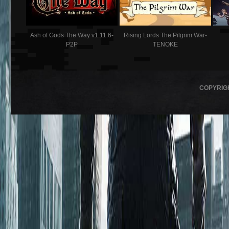
Ash of Gods The Way v1.11.6-
Rising Lords The Pilgrim War-
P2P
TENOKE
COPYRIG