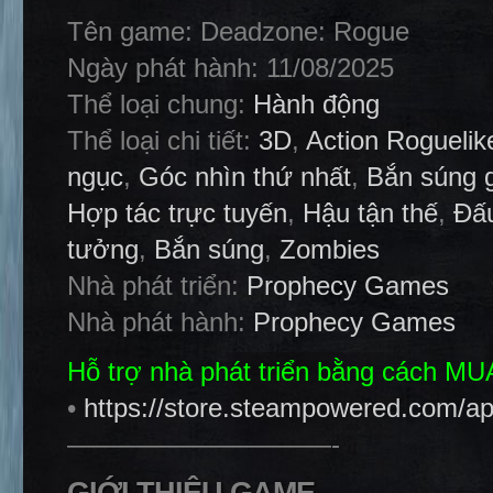
Tên game: Deadzone: Rogue
Ngày phát hành: 11/08/2025
Thể loại chung:
Hành động
Thể loại chi tiết:
3D
,
Action Roguelik
ngục
,
Góc nhìn thứ nhất
,
Bắn súng g
Hợp tác trực tuyến
,
Hậu tận thế
,
Đấ
tưởng
,
Bắn súng
,
Zombies
Nhà phát triển:
Prophecy Games
Nhà phát hành:
Prophecy Games
Hỗ trợ nhà phát triển bằng cách M
•
https://store.steampowered.com/
——————————-