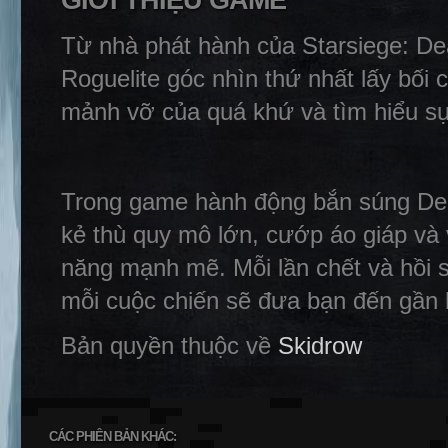
GIỚI THIỆU GAME
Từ nhà phát hành của Starsiege: D
Roguelite góc nhìn thứ nhất lấy bố
mảnh vỡ của quá khứ và tìm hiểu sự
Trong game hành động bắn súng Dea
kẻ thù quy mô lớn, cướp áo giáp và
năng mạnh mẽ. Mỗi lần chết và hồi s
mỗi cuộc chiến sẽ đưa bạn đến gần 
Bản quyền thuộc về
Skidrow
CÁC PHIÊN BẢN KHÁC: