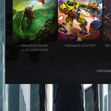
Deep Rock Galactic
Roboquest v1.6.2-P2P
HEL
v1.40.136457.0-P2P
COPYRIG