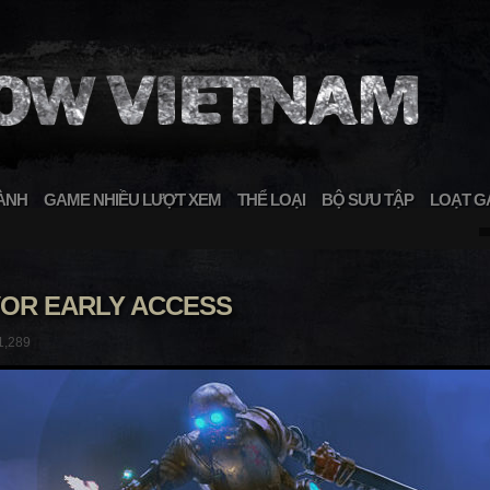
ÀNH
GAME NHIỀU LƯỢT XEM
THỂ LOẠI
BỘ SƯU TẬP
LOẠT G
VOR EARLY ACCESS
1,289