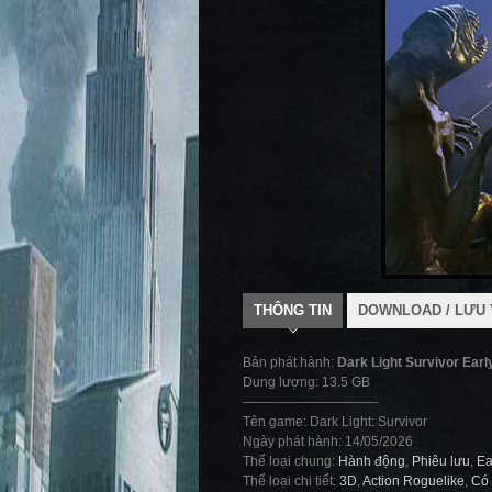
THÔNG TIN
DOWNLOAD / LƯU 
Bản phát hành:
Dark Light Survivor Ear
Dung lượng: 13.5 GB
——————————-
Tên game: Dark Light: Survivor
Ngày phát hành: 14/05/2026
Thể loại chung:
Hành động
,
Phiêu lưu
,
Ea
Thể loại chi tiết:
3D
,
Action Roguelike
,
Có 