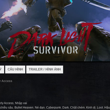
Ý
CẤU HÌNH
TRAILER / HÌNH ẢNH
ly Access
rly Access
,
Nhập vai
chiều sâu
,
Bullet Heaven
,
Né đạn
,
Cyberpunk
,
Dark
,
Chặt chém
,
Kinh dị
,
Loot
,
Hậu 