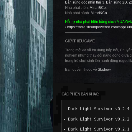
Bắn súng góc nhìn thứ 3
,
Bắn súng 2D
,
Z
Nhà phát triển:
Mirari&Co.
Nhà phát hành:
Mirari&Co.
Hỗ trợ nhà phát triển bằng cách MUA GA
•
https://store.steampowered.com/app/30
——————————-
GIỚI THIỆU GAME
Trong một đa vũ trụ đang hấp hối, Chuyến
nghiệm những thay đổi năng động giữa góc
trong trò chơi sinh tồn hành động roguelik
Bản quyền thuộc về
Skidrow
CÁC PHIÊN BẢN KHÁC:
- Dark Light Survivor v0.2.4 
- Dark Light Survivor v0.2.2 
- Dark Light Survivor v0.2.1 