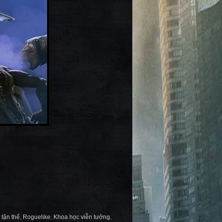
tận thế
,
Roguelike
,
Khoa học viễn tưởng
,