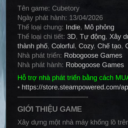
Tên game: Cubetory
Ngày phát hành: 13/04/2026
Thể loại chung:
Indie
,
Mô phỏng
Thể loại chi tiết:
3D
,
Tự động
,
Xây d
thành phố
,
Colorful
,
Cozy
,
Chế tạo
,
Nhà phát triển:
Robogoose Games
Nhà phát hành:
Robogoose Games
Hỗ trợ nhà phát triển bằng cách M
•
https://store.steampowered.com/a
——————————-
GIỚI THIỆU GAME
Xây dựng một nhà máy khổng lồ trê