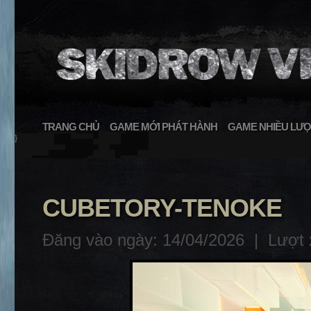
TRANG CHỦ
GAME MỚI PHÁT HÀNH
GAME NHIỀU LƯỢ
}
CUBETORY-TENOKE
Đăng vào ngày: 14/04/2026 |
Lượt 