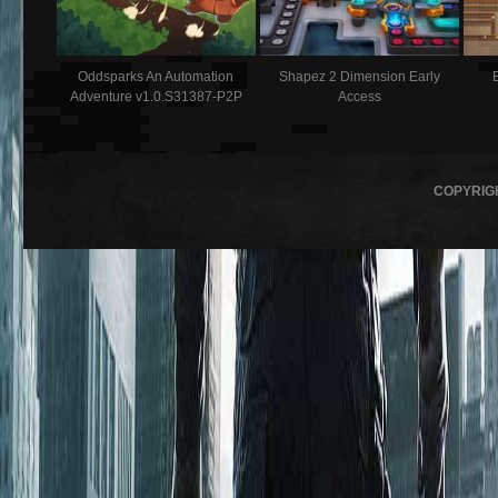
Oddsparks An Automation
Shapez 2 Dimension Early
Adventure v1.0.S31387-P2P
Access
COPYRIG