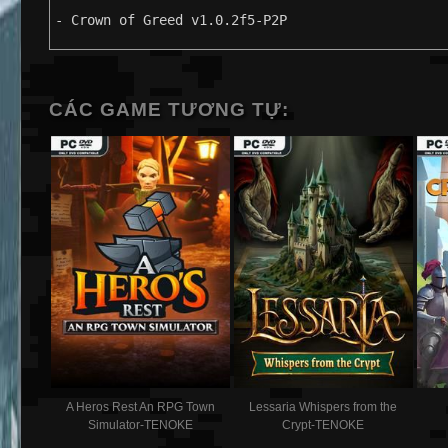
- Crown of Greed v1.0.2f5-P2P
CÁC GAME TƯƠNG TỰ:
A Heros Rest An RPG Town
Lessaria Whispers from the
Simulator-TENOKE
Crypt-TENOKE