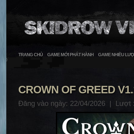
TRANG CHỦ
GAME MỚI PHÁT HÀNH
GAME NHIỀU LƯỢ
}
CROWN OF GREED V1.1
Đăng vào ngày: 22/04/2026 |
Lượt 