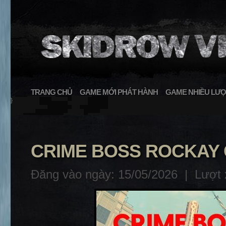
TRANG CHỦ
GAME MỚI PHÁT HÀNH
GAME NHIỀU LƯỢ
}
CRIME BOSS ROCKAY CI
Đăng vào ngày: 15/05/2026 |
Lượt 