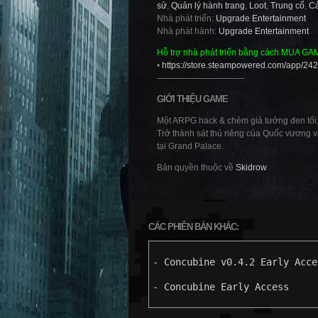
sử
,
Quản lý hành trang
,
Loot
,
Trung cổ
,
Cả
Nhà phát triển:
Upgrade Entertainment
Nhà phát hành:
Upgrade Entertainment
Hỗ trợ nhà phát triển bằng cách MUA GA
•
https://store.steampowered.com/app/24
——————————-
GIỚI THIỆU GAME
Một ARPG hack & chém giả tưởng đen tối, 
Trở thành sát thủ riêng của Quốc vương v
tại Grand Palace.
Bản quyền thuộc về
Skidrow
CÁC PHIÊN BẢN KHÁC:
- Concubine v0.4.2 Early Acce
- Concubine Early Access