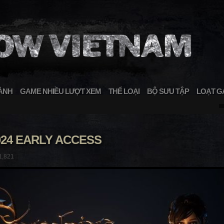
ÀNH
GAME NHIỀU LƯỢT XEM
THỂ LOẠI
BỘ SƯU TẬP
LOẠT G
024 EARLY ACCESS
1,821