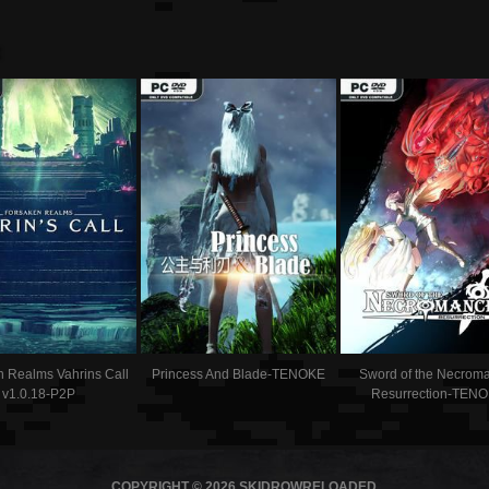
:
n Realms Vahrins Call
Princess And Blade-TENOKE
Sword of the Necrom
v1.0.18-P2P
Resurrection-TEN
COPYRIGHT © 2026 SKIDROWRELOADED