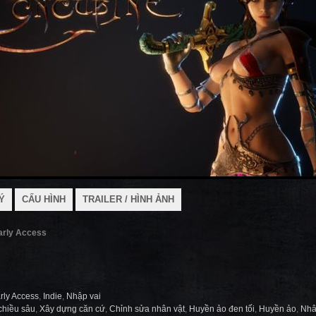
Ý
CẤU HÌNH
TRAILER / HÌNH ẢNH
arly Access
rly Access
,
Indie
,
Nhập vai
chiều sâu
,
Xây dựng căn cứ
,
Chỉnh sửa nhân vật
,
Huyền ảo đen tối
,
Huyền ảo
,
Nhâ