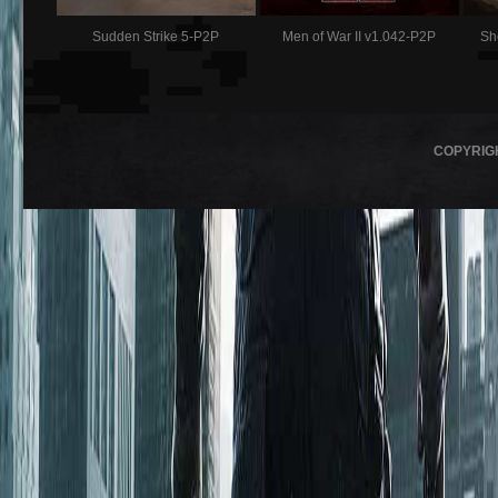
Sudden Strike 5-P2P
Men of War II v1.042-P2P
Sh
COPYRIG