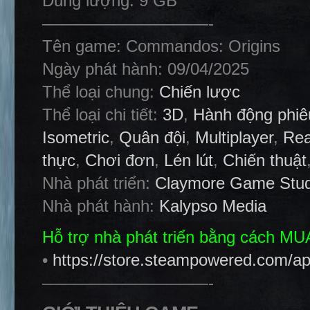
Dung lượng: 9 GB
——————————-
Tên game: Commandos: Origins
Ngày phát hành: 09/04/2025
Thể loại chung:
Chiến lược
Thể loại chi tiết:
3D
,
Hành động phiê
Isometric
,
Quân đội
,
Multiplayer
,
Rea
thực
,
Chơi đơn
,
Lén lút
,
Chiến thuật
Nhà phát triển:
Claymore Game Stud
Nhà phát hành:
Kalypso Media
Hỗ trợ nhà phát triển bằng cách M
•
https://store.steampowered.com/
——————————-