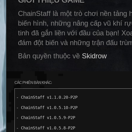
GIỚI THIỆU GAME
ChainStaff là một trò chơi nền tảng 
biến hình, những nâng cấp vũ khí r
tinh đã gắn liền với đầu của bạn! X
đám đột biến và những trận đấu trùm
Bản quyền thuộc về
Skidrow
CÁC PHIÊN BẢN KHÁC:
- ChainStaff v1.1.0.20-P2P
- ChainStaff v1.0.5.10-P2P
- ChainStaff v1.0.5.9-P2P
- ChainStaff v1.0.5.8-P2P