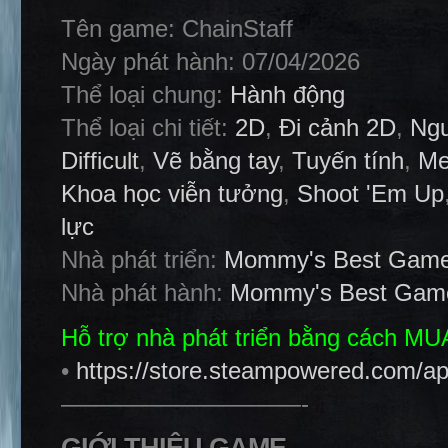
Tên game: ChainStaff
Ngày phát hành: 07/04/2026
Thể loại chung:
Hành động
Thể loại chi tiết:
2D
,
Đi cảnh 2D
,
Ngư
Difficult
,
Vẽ bằng tay
,
Tuyến tính
,
Me
Khoa học viễn tưởng
,
Shoot 'Em Up
lực
Nhà phát triển:
Mommy's Best Gam
Nhà phát hành:
Mommy's Best Gam
Hỗ trợ nhà phát triển bằng cách M
•
https://store.steampowered.com/a
——————————-