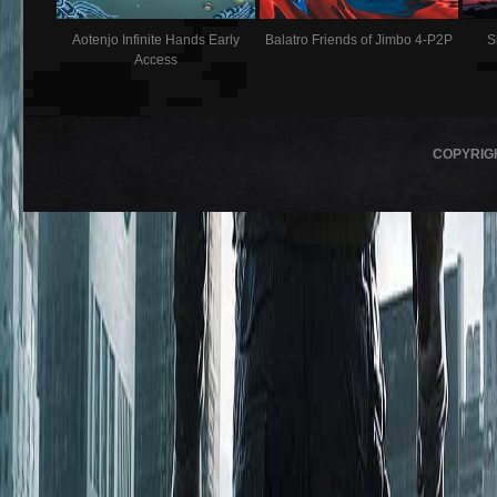
Aotenjo Infinite Hands Early
Balatro Friends of Jimbo 4-P2P
S
Access
COPYRIG