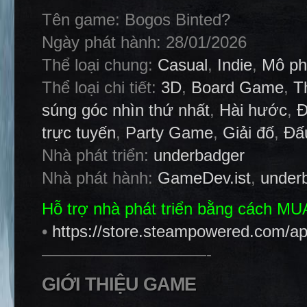
Tên game: Bogos Binted?
Ngày phát hành: 28/01/2026
Thể loại chung:
Casual
,
Indie
,
Mô ph
Thể loại chi tiết:
3D
,
Board Game
,
T
súng góc nhìn thứ nhất
,
Hài hước
,
Đ
trực tuyến
,
Party Game
,
Giải đố
,
Đấ
Nhà phát triển:
underbadger
Nhà phát hành:
GameDev.ist
,
under
Hỗ trợ nhà phát triển bằng cách M
•
https://store.steampowered.com/a
——————————-
GIỚI THIỆU GAME