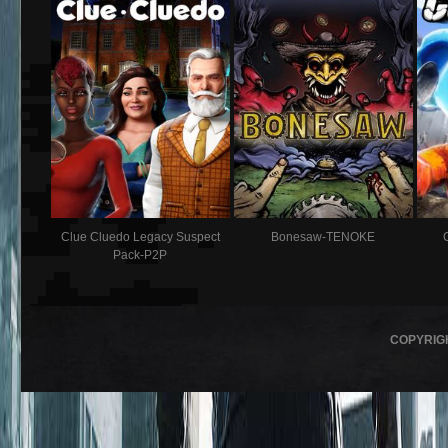
Clue Cluedo Legacy Suspect
Bonesaw-TENOKE
Pack-P2P
COPYRIG