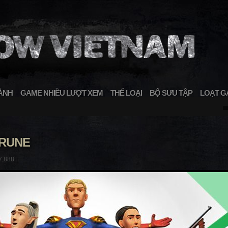
ÀNH
GAME NHIỀU LƯỢT XEM
THỂ LOẠI
BỘ SƯU TẬP
LOẠT G
-RUNE
7,888