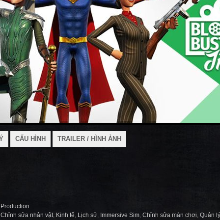
Ý
CẤU HÌNH
TRAILER / HÌNH ẢNH
 Production
,
Chỉnh sửa nhân vật
,
Kinh tế
,
Lịch sử
,
Immersive Sim
,
Chỉnh sửa màn chơi
,
Quản l