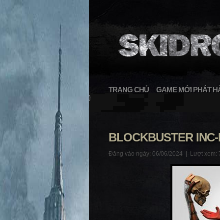
TRANG CHỦ
GAME MỚI PHÁT H
}
BLOCKBUSTER INC
Đăng vào ngày: 06/06/2024 |
Lượt xem: 