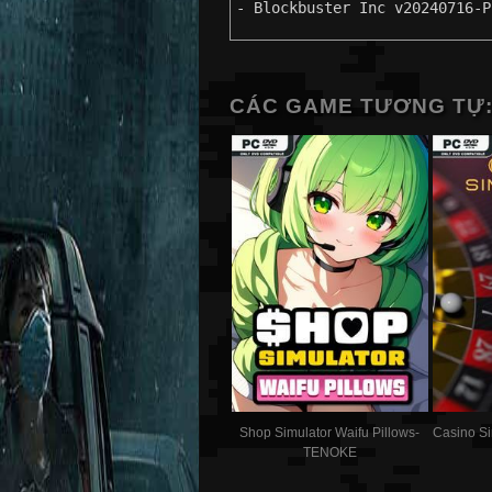
- Blockbuster Inc v20240716-P
CÁC GAME TƯƠNG TỰ
Shop Simulator Waifu Pillows-
Casino S
TENOKE