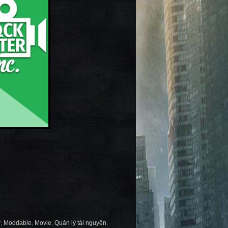
ý
,
Moddable
,
Movie
,
Quản lý tài nguyên
,