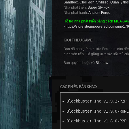
Sandbox
,
Chơi đơn
,
Stylized
,
Quản lý thờ
Nhà phát triển:
Super Sly Fox
Nhà phát hành:
Ancient Forge
Hỗ trợ nhà phát triển bằng cách MUA GA
•
https://store.steampowered.com/app/179
——————————-
GIỚI THIỆU GAME
Bạn đã bao giờ mơ ước làm phim của riên
hình tiên tiến. Cố gắng đi trước đối thủ củ
Bản quyền thuộc về
Skidrow
CÁC PHIÊN BẢN KHÁC:
- Blockbuster Inc v1.9.2-P2P
- Blockbuster Inc v1.9.0-RUNE
- Blockbuster Inc v1.8.0-P2P