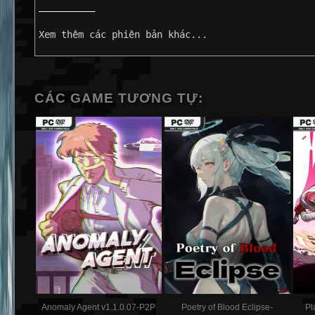
——————————
Xem thêm các phiên bản khác...
CÁC GAME TƯƠNG TỰ:
Anomaly Agent v1.1.0.07-P2P
Poetry of Blood Eclipse-
Pl