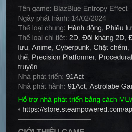
Tên game: BlazBlue Entropy Effect
Ngày phát hành: 14/02/2024
Thể loại chung:
Hành động
,
Phiêu l
Thể loại chi tiết:
2D
,
Đối kháng 2D
,
Đ
lưu
,
Anime
,
Cyberpunk
,
Chặt chém
,
thế
,
Precision Platformer
,
Procedura
truyện
Nhà phát triển:
91Act
Nhà phát hành:
91Act
,
Astrolabe G
Hỗ trợ nhà phát triển bằng cách M
•
https://store.steampowered.com/a
——————————-