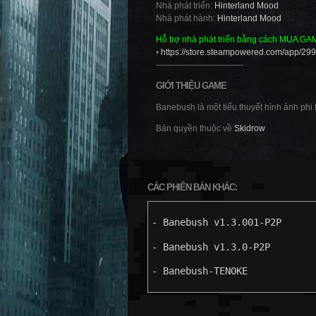
Nhà phát triển:
Hinterland Mood
Nhà phát hành:
Hinterland Mood
Hỗ trợ nhà phát triển bằng cách MUA GA
•
https://store.steampowered.com/app/2
——————————-
GIỚI THIỆU GAME
Banebush là một tiểu thuyết hình ảnh phi 
Bản quyền thuộc về
Skidrow
CÁC PHIÊN BẢN KHÁC:
- Banebush v1.3.001-P2P
- Banebush v1.3.0-P2P
- Banebush-TENOKE