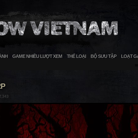
ÀNH
GAME NHIỀU LƯỢT XEM
THỂ LOẠI
BỘ SƯU TẬP
LOẠT G
2P
2,343