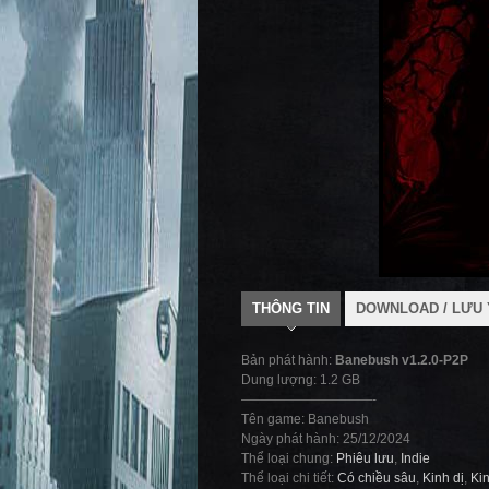
THÔNG TIN
DOWNLOAD / LƯU 
Bản phát hành:
Banebush v1.2.0-P2P
Dung lượng: 1.2 GB
——————————-
Tên game: Banebush
Ngày phát hành: 25/12/2024
Thể loại chung:
Phiêu lưu
,
Indie
Thể loại chi tiết:
Có chiều sâu
,
Kinh dị
,
Kin