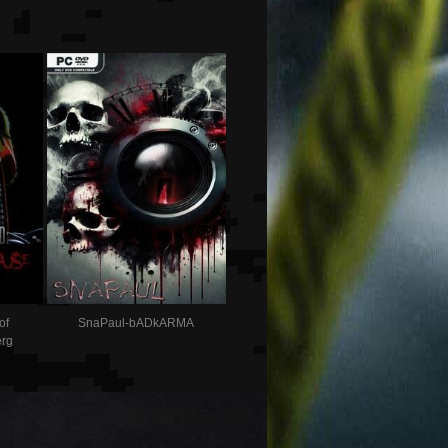
of
SnaPaul-bADkARMA
rg