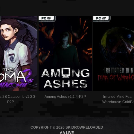
:
 2B Catacomb v1.2.3-
Among Ashes v1.1.4-P2P
Irritated Mind Fear 
P2P
Warehouse-GoldBe
COPYRIGHT © 2026 SKIDROWRELOADED
AA LIVE