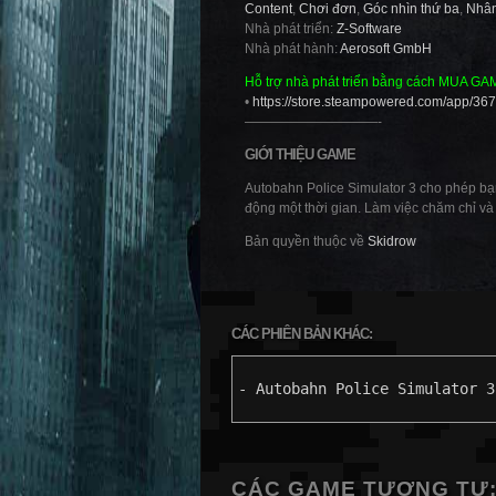
Content
,
Chơi đơn
,
Góc nhìn thứ ba
,
Nhân
Nhà phát triển:
Z-Software
Nhà phát hành:
Aerosoft GmbH
Hỗ trợ nhà phát triển bằng cách MUA GA
•
https://store.steampowered.com/app/3
——————————-
GIỚI THIỆU GAME
Autobahn Police Simulator 3 cho phép bạn 
động một thời gian. Làm việc chăm chỉ và
Bản quyền thuộc về
Skidrow
CÁC PHIÊN BẢN KHÁC:
- Autobahn Police Simulator 3
CÁC GAME TƯƠNG TỰ