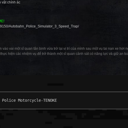
 vật chính ác
ME!
679150/Autobahn_Police_Simulator_3_Speed_Trap/
vào vai một sĩ quan tân binh vừa trở lại vị trí của mình sau một vụ tai nạn xe hơi
 thực hiện các nhiệm vụ để trở thành một sĩ quan cảnh sát có năng lực và giữ an t
 Police Motorcycle-TENOKE
: