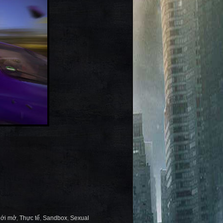
iới mở
,
Thực tế
,
Sandbox
,
Sexual