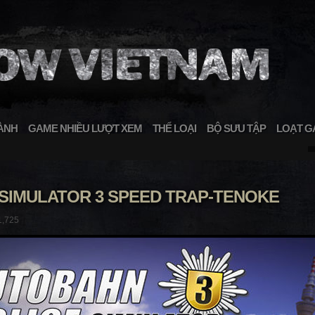
ÀNH
GAME NHIỀU LƯỢT XEM
THỂ LOẠI
BỘ SƯU TẬP
LOẠT G
SIMULATOR 3 SPEED TRAP-TENOKE
1,725