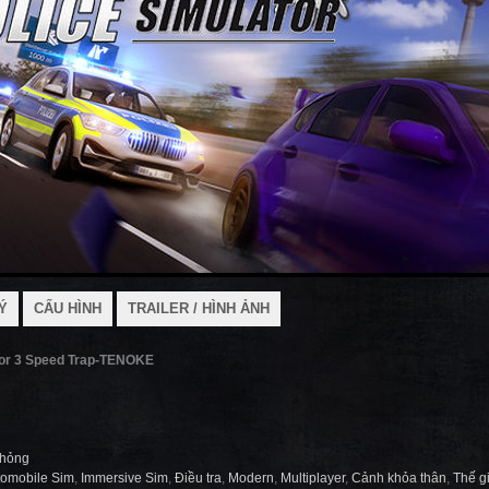
Ý
CẤU HÌNH
TRAILER / HÌNH ẢNH
tor 3 Speed Trap-TENOKE
hỏng
tomobile Sim
,
Immersive Sim
,
Điều tra
,
Modern
,
Multiplayer
,
Cảnh khỏa thân
,
Thế g