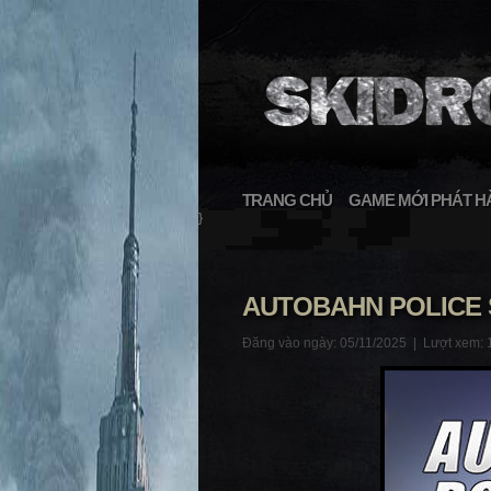
TRANG CHỦ
GAME MỚI PHÁT H
}
AUTOBAHN POLICE 
Đăng vào ngày: 05/11/2025 |
Lượt xem: 