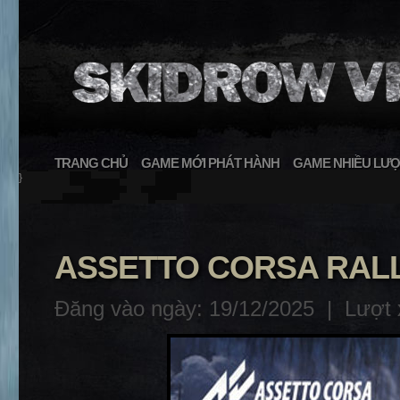
TRANG CHỦ
GAME MỚI PHÁT HÀNH
GAME NHIỀU LƯỢ
}
ASSETTO CORSA RALL
Đăng vào ngày: 19/12/2025 |
Lượt 