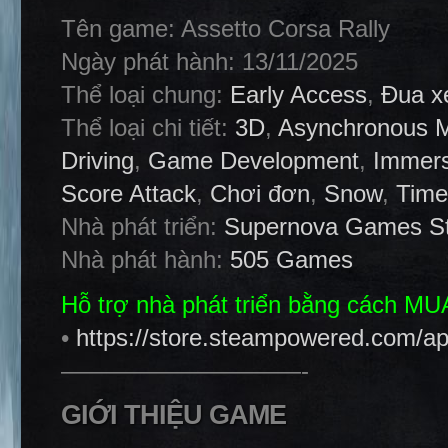
Tên game: Assetto Corsa Rally
Ngày phát hành: 13/11/2025
Thể loại chung:
Early Access
,
Đua x
Thể loại chi tiết:
3D
,
Asynchronous Mu
Driving
,
Game Development
,
Immers
Score Attack
,
Chơi đơn
,
Snow
,
Time
Nhà phát triển:
Supernova Games St
Nhà phát hành:
505 Games
Hỗ trợ nhà phát triển bằng cách M
•
https://store.steampowered.com/a
——————————-
GIỚI THIỆU GAME