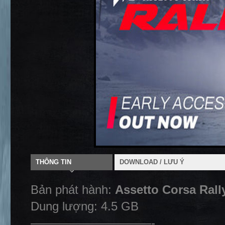
THÔNG TIN
DOWNLOAD / LƯU Ý
Bản phát hành:
Assetto Corsa Rall
Dung lượng: 4.5 GB
——————————-