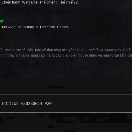
,
Chiến tranh
,
Wargame
,
Thế chiến I
,
Thế chiến 2
ME!
1680/Age_of_History_2_Definitive_Edition/
ới lối chơi được cải tiến, bản đồ tỉnh rộng lớn gồm 13.892, mở rộng ngoại giao và đ
minh hơn, hình ảnh nâng cao, nâng cấp giao diện người dùng và những cải tiến lớn
 Edition v20260614-P2P
: