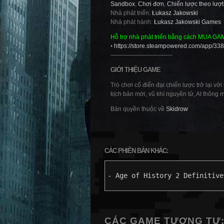
Sandbox
,
Chơi đơn
,
Chiến lược theo lượt
Nhà phát triển:
Łukasz Jakowski
Nhà phát hành:
Łukasz Jakowski Games
Hỗ trợ nhà phát triển bằng cách MUA GA
•
https://store.steampowered.com/app/338
——————————-
GIỚI THIỆU GAME
Trò chơi cổ điển đại chiến lược trở lại v
kịch bản mới, vũ khí nguyên tử, AI thông 
Bản quyền thuộc về
Skidrow
CÁC PHIÊN BẢN KHÁC:
- Age of History 2 Definitive
CÁC GAME TƯƠNG TỰ