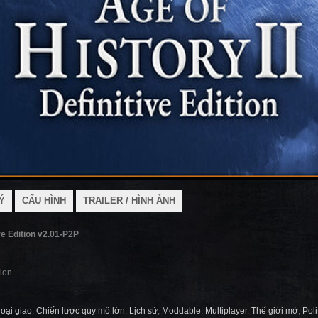
Ý
CẤU HÌNH
TRAILER / HÌNH ẢNH
ve Edition v2.01-P2P
tion
oại giao
,
Chiến lược quy mô lớn
,
Lịch sử
,
Moddable
,
Multiplayer
,
Thế giới mở
,
Poli