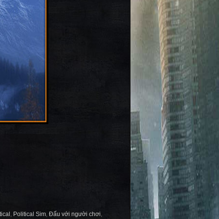
tical
,
Political Sim
,
Đấu với người chơi
,