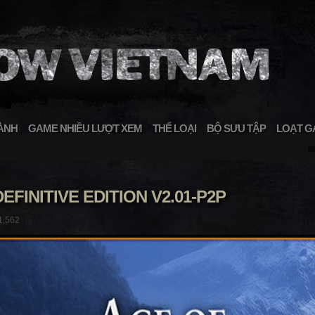
ÀNH
GAME NHIỀU LƯỢT XEM
THỂ LOẠI
BỘ SƯU TẬP
LOẠT G
EFINITIVE EDITION V2.01-P2P
1,562