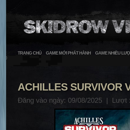
TRANG CHỦ
GAME MỚI PHÁT HÀNH
GAME NHIỀU LƯỢ
}
ACHILLES SURVIVOR V
Đăng vào ngày: 09/08/2025 |
Lượt 