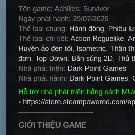
Tên game: Achilles: Survivor
Ngày phát hành: 29/07/2025
Thể loại chung:
Hành động
,
Phiêu l
Thể loại chi tiết:
Action Roguelike
,
A
Huyền ảo đen tối
,
Isometric
,
Thần th
đơn
,
Top-Down
,
Bắn súng 2D
,
Thủ t
Nhà phát triển:
Dark Point Games
Nhà phát hành:
Dark Point Games
,
Hỗ trợ nhà phát triển bằng cách M
•
https://store.steampowered.com/ap
——————————-
GIỚI THIỆU GAME