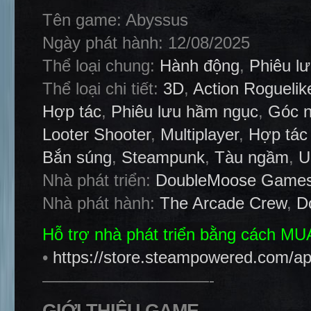
Tên game: Abyssus
Ngày phát hành: 12/08/2025
Thể loại chung:
Hành động
,
Phiêu l
Thể loại chi tiết:
3D
,
Action Roguelik
Hợp tác
,
Phiêu lưu hầm ngục
,
Góc n
Looter Shooter
,
Multiplayer
,
Hợp tác 
Bắn súng
,
Steampunk
,
Tàu ngầm
,
U
Nhà phát triển:
DoubleMoose Game
Nhà phát hành:
The Arcade Crew
,
D
Hỗ trợ nhà phát triển bằng cách M
•
https://store.steampowered.com/a
——————————-