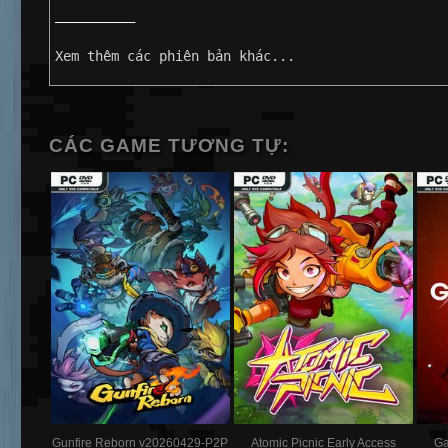
——————————
Xem thêm các phiên bản khác...
CÁC GAME TƯƠNG TỰ:
Gunfire Reborn v20260429-P2P
Atomic Picnic Early Access
Ga