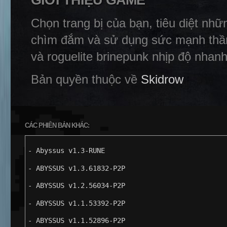
GIỚI THIỆU GAME
Chọn trang bị của bạn, tiêu diệt n
chìm đắm và sử dụng sức mạnh thần
và roguelite brinepunk nhịp độ nhan
Bản quyền thuộc về
Skidrow
CÁC PHIÊN BẢN KHÁC:
- Abyssus v1.3-RUNE
- ABYSSUS v1.3.61832-P2P
- ABYSSUS v1.2.56034-P2P
- ABYSSUS v1.1.53392-P2P
- ABYSSUS v1.1.52896-P2P